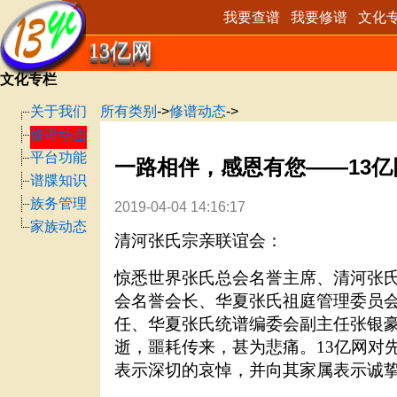
我要查谱
我要修谱
文化
13亿网
文化专栏
关于我们
所有类别
->
修谱动态
->
修谱动态
平台功能
一路相伴，感恩有您——13亿
谱牒知识
族务管理
2019-04-04 14:16:17
家族动态
清河张氏宗亲联谊会：
惊悉世界张氏总会名誉主席、清河张
会名誉会长、华夏张氏祖庭管理委员
任、华夏张氏统谱编委会副主任张银
逝，噩耗传来，甚为悲痛。
13
亿网对
表示深切的哀悼，并向其家属表示诚