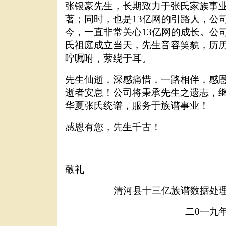
张银豪先生，长期致力于张氏家族事
著；同时，也是
13
亿网的引路人，公
今，一直非常关心
13
亿网的成长。公
氏祖庭成立当天，先生音容笑貌，历
咛嘱咐，萦绕于耳。
先生仙逝，深感痛惜，一路相伴，感
逝者安息！公司将秉承先生之遗志，
华夏张氏统谱，服务于族谱事业！
感恩有您，先生千古！
敬礼
清河县十三亿族谱数据处
二
0
一九