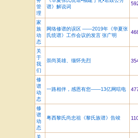
务
《华夏张氏统谱•福建宁化•君政公分
59
管
谱》解说词
理
家
族
网络修谱的误区 ——2019年《华夏张
46
动
氏统谱》工作会议的发言 张广明
态
关
于
崇尚英雄、缅怀先烈
35
我
们
修
谱
一路相伴，感恩有您——13亿网唁电
47
动
态
修
谱
粤西黎氏尚忠祖《黎氏族谱》告竣
11
动
态
关