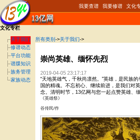
我要查谱
我要修谱
文化
13亿网
文化专栏
关于我们
所有类别
->
关于我们
->
修谱动态
平台功能
崇尚英雄、缅怀先烈
谱牒知识
族务管理
2019-04-05 23:17:17
“天地英雄气，千秋尚凛然。
”英雄，是民族的
家族动态
国的精魂。不忘初心、继续前进，是我们对
念。清明时节，
13亿网与您一起点赞英雄、
《英雄祭》
/
作
谷传民