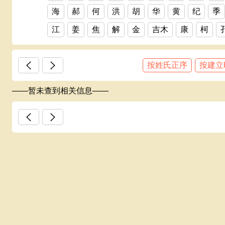
海
郝
何
洪
胡
华
黄
纪
季
江
姜
焦
解
金
吉木
康
柯
邝
赖
蓝
老
雷
黎
李
厉
梁
按姓氏正序
按建立
林
凌
刘
龙
卢
陆
吕
伦
罗
罗赖
梁氏
马
麦
毛
蒙
孟
闵
——暂未查到相关信息——
某
马宝山
倪
牛
农
欧
區
欧阳
盘
彭
平
祁
齐
千
秦
丘
邱
全
邱氏族谱
饶
容
阮
邵
申
沈
石
史
宋
苏
孙
上官（官）
谈
汤
唐
陶
田
汪
王
韦
魏
温
翁
巫
吴
伍
习
夏
冼
向
萧
辛
熊
徐
许
严
颜
杨
姚
叶