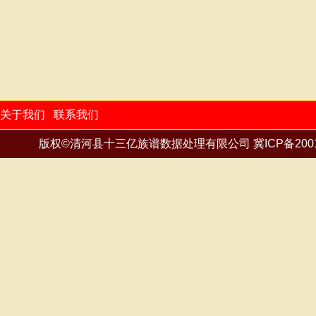
殷
尹
余
俞
袁
岳
詹
张
張
郑
支
植
钟
锺
鍾
周
朱
祝
卓
邹
周侯
重九
按地区
重置
关于我们
联系我们
版权©清河县十三亿族谱数据处理有限公司
冀ICP备200