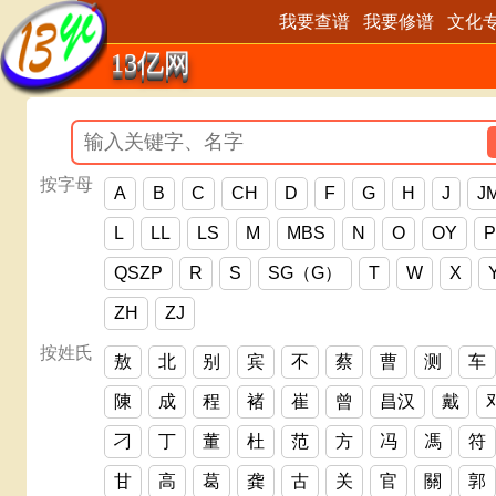
我要查谱
我要修谱
文化
13亿网
按字母
A
B
C
CH
D
F
G
H
J
J
L
LL
LS
M
MBS
N
O
OY
P
QSZP
R
S
SG（G）
T
W
X
ZH
ZJ
按姓氏
敖
北
别
宾
不
蔡
曹
测
车
陳
成
程
褚
崔
曾
昌汉
戴
刁
丁
董
杜
范
方
冯
馮
符
甘
高
葛
龚
古
关
官
關
郭