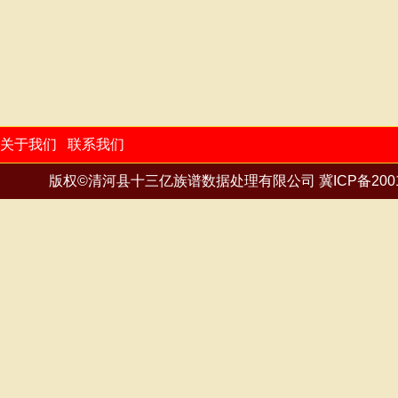
殷
尹
余
俞
袁
岳
詹
张
張
郑
支
植
钟
锺
鍾
周
朱
祝
卓
邹
周侯
重九
按地区
重置
关于我们
联系我们
版权©清河县十三亿族谱数据处理有限公司
冀ICP备200