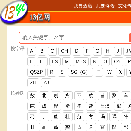
我要查谱
我要修谱
文化
13亿网
按字母
A
B
C
CH
D
F
G
H
J
J
L
LL
LS
M
MBS
N
O
OY
P
QSZP
R
S
SG（G）
T
W
X
ZH
ZJ
按姓氏
敖
北
别
宾
不
蔡
曹
测
车
陳
成
程
褚
崔
曾
昌汉
戴
刁
丁
董
杜
范
方
冯
馮
符
甘
高
葛
龚
古
关
官
關
郭