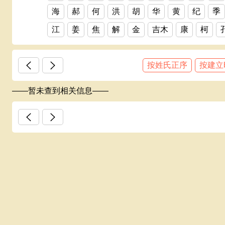
海
郝
何
洪
胡
华
黄
纪
季
江
姜
焦
解
金
吉木
康
柯
邝
赖
蓝
老
雷
黎
李
厉
梁
按姓氏正序
按建立
林
凌
刘
龙
卢
陆
吕
伦
罗
罗赖
梁氏
马
麦
毛
蒙
孟
闵
——暂未查到相关信息——
某
马宝山
倪
牛
农
欧
區
欧阳
盘
彭
平
祁
齐
千
秦
丘
邱
全
邱氏族谱
饶
容
阮
邵
申
沈
石
史
宋
苏
孙
上官（官）
谈
汤
唐
陶
田
汪
王
韦
魏
温
翁
巫
吴
伍
习
夏
冼
向
萧
辛
熊
徐
许
严
颜
杨
姚
叶