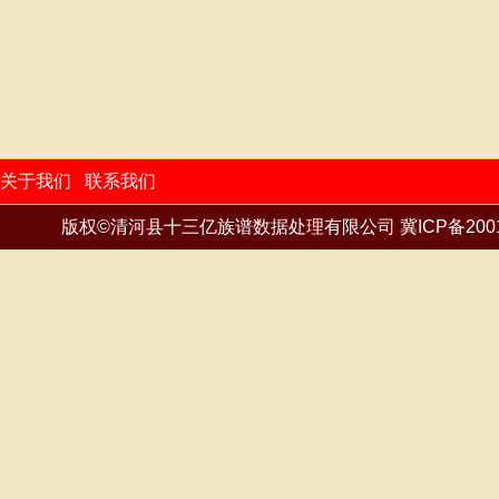
殷
尹
余
俞
袁
岳
詹
张
張
郑
支
植
钟
锺
鍾
周
朱
祝
卓
邹
周侯
重九
按地区
重置
关于我们
联系我们
版权©清河县十三亿族谱数据处理有限公司
冀ICP备200