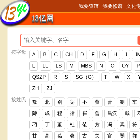
我要查谱
我要修谱
文化
13亿网
按字母
A
B
C
CH
D
F
G
H
J
J
L
LL
LS
M
MBS
N
O
OY
P
QSZP
R
S
SG（G）
T
W
X
ZH
ZJ
按姓氏
敖
北
别
宾
不
蔡
曹
测
车
陳
成
程
褚
崔
曾
昌汉
戴
刁
丁
董
杜
范
方
冯
馮
符
甘
高
葛
龚
古
关
官
關
郭