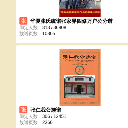
张
华夏张氏统谱张家界四修万户公分谱
绑定人数
：
313 / 36808
族谱页数
：
10805
张
张仁我公族谱
绑定人数
：
306 / 12451
族谱页数
：
2260