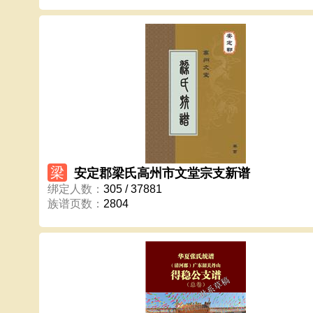
梁
安定郡梁氏高州市文堂宗支新谱
绑定人数
：
305 / 37881
族谱页数
：
2804