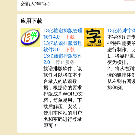
必输入“年”字）
应用下载
13亿族谱排版管理
13亿特殊字
软件4.0
下载
本字体库是
13亿族谱排版管理
些特殊需要
软件3.0
下载
进行制作。
13亿族谱排版软件
1、将竖排世
2.0
停止服务
变为横排。
族谱排版软件，该
2、将从右到
软件可以将在本平
读的竖排体
台录入的族谱数
从左到右阅
据，根据你的要求
排体例。
排版成为WORD文
档，简单易用。下
载后解压、安装，
使用本网站的用户
名和密码进行登录
即可！