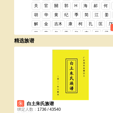
关
官
關
郭
H
海
郝
何
胡
华
黄
纪
季
简
江
姜
解
金
吉木
康
柯
孔
匡
邝
赖
蓝
老
雷
黎
李
厉
梁
精选族谱
林
凌
刘
龙
卢
陆
吕
伦
骆
罗赖
梁氏
马
麦
毛
蒙
闵
莫
某
马宝山
倪
牛
农
區
欧阳
潘
盘
彭
平
祁
齐
千
秦
丘
邱
区
全
邱氏族谱
饶
容
阮
邵
申
沈
施
石
宋
苏
孙
上官（官）
谈
覃
朱
白土朱氏族谱
汤
唐
陶
田
汪
王
韦
魏
绑定人数
：
1736 / 43540