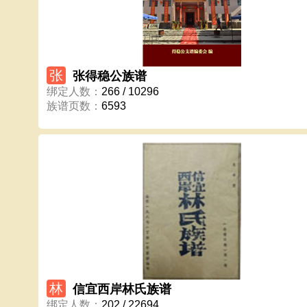
张
张得稳公族谱
绑定人数
：
266 / 10296
族谱页数
：
6593
林
信宜西岸林氏族谱
绑定人数
：
202 / 22694