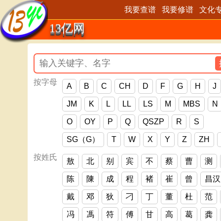
我要查谱
我要修谱
文化
13亿网
按字母
A
B
C
CH
D
F
G
H
J
JM
K
L
LL
LS
M
MBS
N
O
OY
P
Q
QSZP
R
S
SG（G）
T
W
X
Y
Z
ZH
按姓氏
敖
北
别
宾
不
蔡
曹
测
陈
陳
成
程
褚
崔
曾
昌汉
戴
邓
狄
刁
丁
董
杜
范
冯
馮
符
傅
甘
高
葛
龚