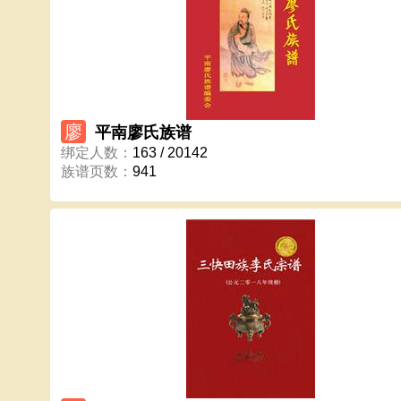
廖
平南廖氏族谱
绑定人数
：
163 / 20142
族谱页数
：
941