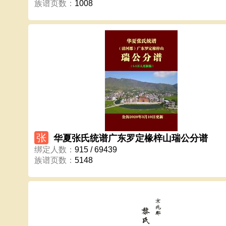
文
翁
巫
吴
伍
习
夏
冼
族谱页数
：
1008
萧
谢
辛
熊
徐
许
严
颜
姚
叶
易
殷
尹
余
俞
袁
詹
张
張
赵
郑
支
植
钟
鍾
周
朱
祝
庄
卓
邹
周侯
重九
按地区
重
张
华夏张氏统谱广东罗定椽梓山瑞公分谱
绑定人数
：
915 / 69439
族谱页数
：
5148