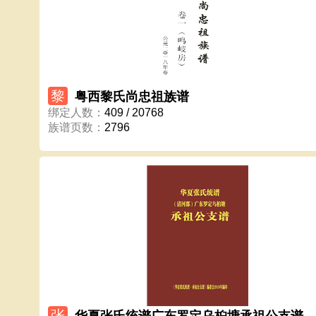
黎
粤西黎氏尚忠祖族谱
绑定人数
：
409 / 20768
族谱页数
：
2796
张