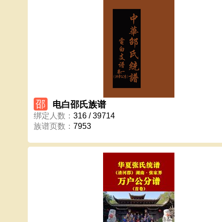
邵
电白邵氏族谱
绑定人数
：
316 / 39714
族谱页数
：
7953