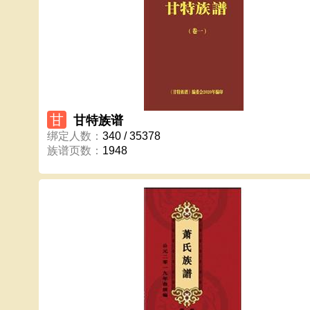
甘
甘特族谱
绑定人数
：
340 / 35378
族谱页数
：
1948