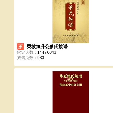
萧
栗坡旭升公萧氏族谱
绑定人数
：
144 / 6043
族谱页数
：
983